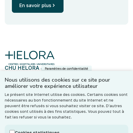
En savoir plus
CHU HELORA asbl
Paramètres de confidentialité
Boulevard Fulgence Masson, 5 - 7000 Mons
N°BCE : BE 0801.643.533
Nous utilisons des cookies sur ce site pour
améliorer votre expérience utilisateur
Contact
Le présent site Internet utilise des cookies. Certains cookies sont
Les hôpitaux de l’ASBL CHU HELORA (« l’Institution »)
nécessaires au bon fonctionnement du site Internet et ne
s’engagent à ce que les traitements de données
peuvent être refusés si vous souhaitez visiter ce site. D'autres
personnelles effectués notamment dans le cadre de votre
cookies sont utilisés à des fins statistiques. Vous pouvez tout à
prise en charge (thérapeutique, sociale et administrative)
fait les refuser si vous le souhaitez.
soient conformes au règlement général sur la protection
des données (RGPD) et à la législation belge en vigueur sur
Cookies statistiques