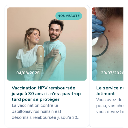
NOUVEAUTÉ
04/08/2026
29/07/2026
Vaccination HPV remboursée
Le service de
jusqu’à 30 ans : il n’est pas trop
Jolimont
tard pour se protéger
Vous avez des q
La vaccination contre le
peau, vos cheve
papillomavirus humain est
vous devez bénéf
désormais remboursée jusqu’à 30
dermatologique ? Dans cette vi
ans. Une avancée importante pour
le Dr Ziraldo, mé