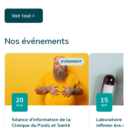
permettre aux jeunes adultes,
femmes comme h...
Voir tout
Nos événements
EVÈNEMENT
20
15
AUG
SEP
Séance d'information de la
Laboratoire - 
Clinique du Poids et Santé
infimier.ère.s