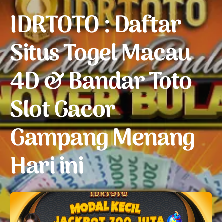
IDRTOTO : Daftar
Situs Togel Macau
4D & Bandar Toto
Slot Gacor
Gampang Menang
Hari ini